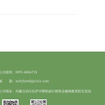
公司座机：
0891-6866718
邮
箱：
xzdyhswkj@163.com
公司地址：
西藏自治区拉萨市柳梧新区顿珠金融城雅砻阳光花园