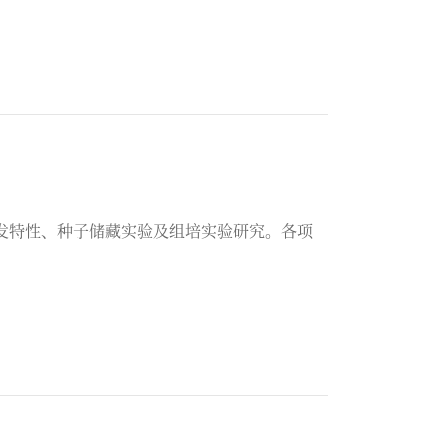
统一的显著成效。
萌发特性、种子储藏实验及组培实验研究。各项