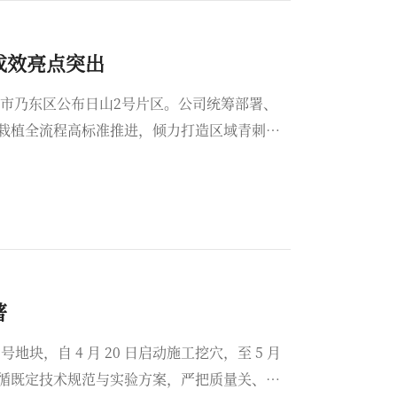
刺果种植工作圆满完成 示范成效亮点突出
南市乃东区公布日山2号片区。公司统筹部署、
栽植全流程高标准推进，倾力打造区域青刺果
著
号地块，自 4 月 20 日启动施工挖穴，至 5 月
格遵循既定技术规范与实验方案，严把质量关、安